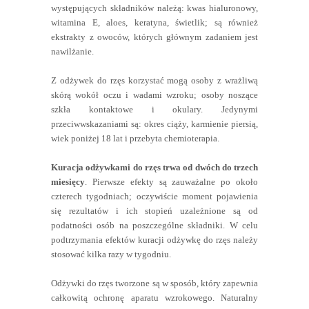
występujących składników należą: kwas hialuronowy,
witamina E, aloes, keratyna, świetlik; są również
ekstrakty z owoców, których głównym zadaniem jest
nawilżanie.
Z odżywek do rzęs korzystać mogą osoby z wrażliwą
skórą wokół oczu i wadami wzroku; osoby noszące
szkła kontaktowe i okulary. Jedynymi
przeciwwskazaniami są: okres ciąży, karmienie piersią,
wiek poniżej 18 lat i przebyta chemioterapia.
Kuracja odżywkami do rzęs trwa od dwóch do trzech
miesięcy
. Pierwsze efekty są zauważalne po około
czterech tygodniach; oczywiście moment pojawienia
się rezultatów i ich stopień uzależnione są od
podatności osób na poszczególne składniki. W celu
podtrzymania efektów kuracji odżywkę do rzęs należy
stosować kilka razy w tygodniu.
Odżywki do rzęs tworzone są w sposób, który zapewnia
całkowitą ochronę aparatu wzrokowego. Naturalny