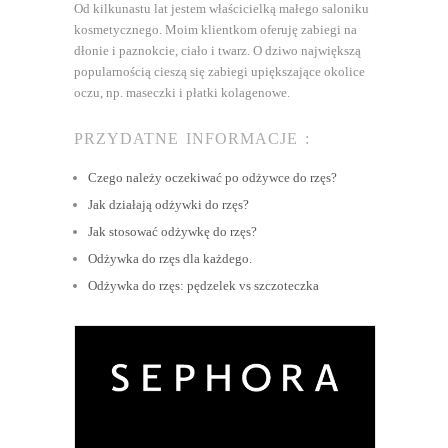
Od kilkunastu lat jestem właścicielką małego saloniku
kosmetycznego. Moim klientkom oferuję zabiegi na
dłonie i paznokcie, ciało i twarz. O dziwo największą
popularnością cieszą się zabiegi upiększające okolice
oczu, np. maseczki i płatki kolagenowe.
PRZYDATNE INFORMACJE :
Czego należy oczekiwać po odżywce do rzęs?
Jak działają odżywki do rzęs?
Jak stosować odżywkę do rzęs?
Odżywka do rzęs dla każdego.
Odżywka do rzęs: pędzelek vs szczoteczka