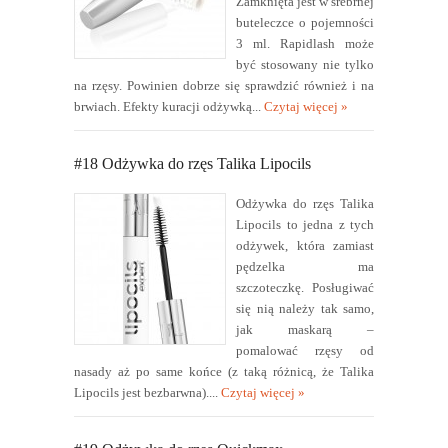
Zamknięta jest w srebrnej
buteleczce o pojemności
3 ml. Rapidlash może
być stosowany nie tylko
na rzęsy. Powinien dobrze się sprawdzić również i na
brwiach. Efekty kuracji odżywką...
Czytaj więcej »
#18 Odżywka do rzęs Talika Lipocils
Odżywka do rzęs Talika
Lipocils to jedna z tych
odżywek, która zamiast
pędzelka ma
szczoteczkę. Posługiwać
się nią należy tak samo,
jak maskarą –
pomalować rzęsy od
nasady aż po same końce (z taką różnicą, że Talika
Lipocils jest bezbarwna)....
Czytaj więcej »