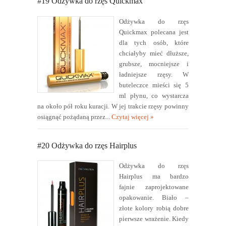
#19 Odżywka do rzęs Quickmax
Odżywka do rzęs
Quickmax polecana jest
dla tych osób, które
chciałyby mieć dłuższe,
grubsze, mocniejsze i
ładniejsze rzęsy. W
buteleczce mieści się 5
ml płynu, co wystarcza
na około pół roku kuracji. W jej trakcie rzęsy powinny
osiągnąć pożądaną przez...
Czytaj więcej »
#20 Odżywka do rzęs Hairplus
Odżywka do rzęs
Hairplus ma bardzo
fajnie zaprojektowane
opakowanie. Biało –
złote kolory robią dobre
pierwsze wrażenie. Kiedy