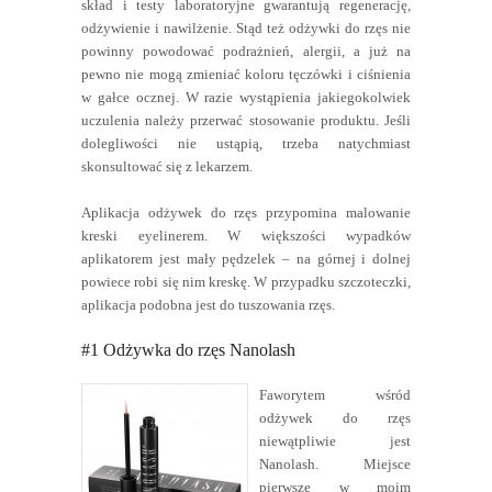
skład i testy laboratoryjne gwarantują regenerację,
odżywienie i nawilżenie. Stąd też odżywki do rzęs nie
powinny powodować podrażnień, alergii, a już na
pewno nie mogą zmieniać koloru tęczówki i ciśnienia
w gałce ocznej. W razie wystąpienia jakiegokolwiek
uczulenia należy przerwać stosowanie produktu. Jeśli
dolegliwości nie ustąpią, trzeba natychmiast
skonsultować się z lekarzem.
Aplikacja odżywek do rzęs przypomina malowanie
kreski eyelinerem. W większości wypadków
aplikatorem jest mały pędzelek – na górnej i dolnej
powiece robi się nim kreskę. W przypadku szczoteczki,
aplikacja podobna jest do tuszowania rzęs.
#1 Odżywka do rzęs Nanolash
Faworytem wśród
odżywek do rzęs
niewątpliwie jest
Nanolash. Miejsce
pierwsze w moim