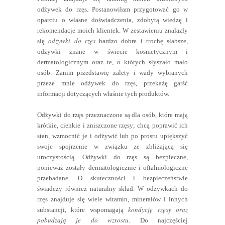
odżywek do rzęs. Postanowiłam przygotować go w
oparciu o własne doświadczenia, zdobytą wiedzę i
rekomendacje moich klientek. W zestawieniu znalazły
odżywki do rzęs
się
bardzo dobre i trochę słabsze,
odżywki znane w świecie kosmetycznym i
dermatologicznym oraz te, o których słyszało mało
osób. Zanim przedstawię zalety i wady wybranych
przeze mnie odżywek do rzęs, przekażę garść
informacji dotyczących właśnie tych produktów.
Odżywki do rzęs przeznaczone są dla osób, które mają
krótkie, cienkie i zniszczone rzęsy; chcą poprawić ich
stan, wzmocnić je i odżywić lub po prostu upiększyć
swoje spojrzenie w związku ze zbliżającą się
uroczystością. Odżywki do rzęs są bezpieczne,
ponieważ zostały dermatologicznie i oftalmologiczne
przebadane. O skuteczności i bezpieczeństwie
świadczy również naturalny skład. W odżywkach do
rzęs znajduje się wiele witamin, minerałów i innych
kondycję rzęsy oraz
substancji, które wspomagają
pobudzają je do wzrostu
. Do najczęściej