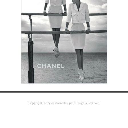
Copyright "odzywkidorzestest.pl" All Rights Reserved