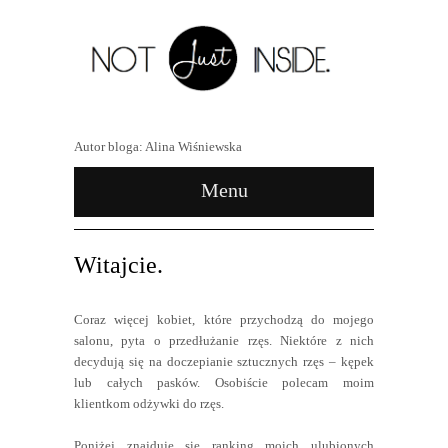
Autor bloga: Alina Wiśniewska
Menu
Witajcie.
Coraz więcej kobiet, które przychodzą do mojego
salonu, pyta o przedłużanie rzęs. Niektóre z nich
decydują się na doczepianie sztucznych rzęs – kępek
lub całych pasków. Osobiście polecam moim
klientkom odżywki do rzęs.
Poniżej znajduje się ranking moich ulubionych