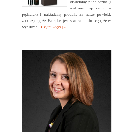
otwieramy pudełeczko (i
widzimy aplikator –
pędzelek) i nakładamy produkt na nasze powieki,
zobaczymy, że Hairplus jest stworzone do tego, żeby
wydłużać...
Czytaj więcej »