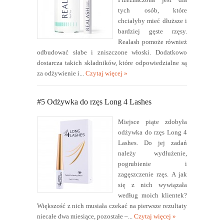
tych osób, które
chciałyby mieć dłuższe i
bardziej gęste rzęsy.
Realash pomoże również
odbudować słabe i zniszczone włoski. Dodatkowo
dostarcza takich składników, które odpowiedzialne są
za odżywienie i...
Czytaj więcej »
#5 Odżywka do rzęs Long 4 Lashes
Miejsce piąte zdobyła
odżywka do rzęs Long 4
Lashes. Do jej zadań
należy wydłużenie,
pogrubienie i
zagęszczenie rzęs. A jak
się z nich wywiązała
według moich klientek?
Większość z nich musiała czekać na pierwsze rezultaty
niecałe dwa miesiące, pozostałe –...
Czytaj więcej »