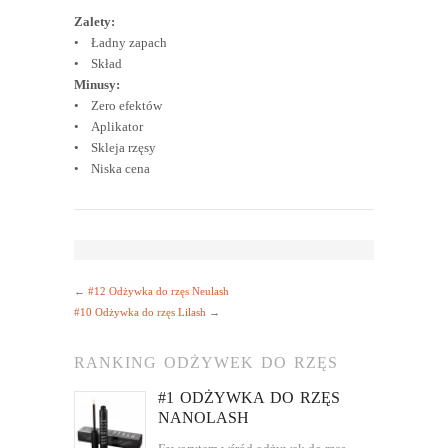
Zalety:
• Ładny zapach
• Skład
Minusy:
• Zero efektów
• Aplikator
• Skleja rzęsy
• Niska cena
←
#12 Odżywka do rzęs Neulash
#10 Odżywka do rzęs Lilash
→
RANKING ODŻYWEK DO RZĘS
#1 ODŻYWKA DO RZĘS
NANOLASH