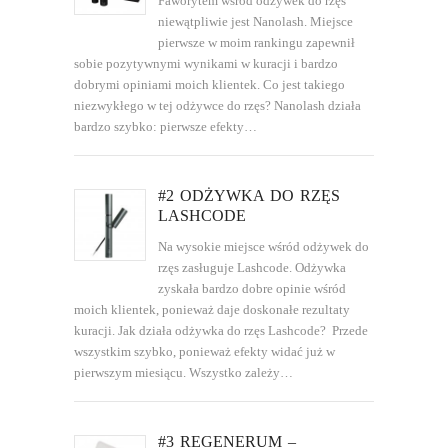
Faworytem wśród odżywek do rzęs
niewątpliwie jest Nanolash. Miejsce
pierwsze w moim rankingu zapewnił
sobie pozytywnymi wynikami w kuracji i bardzo
dobrymi opiniami moich klientek. Co jest takiego
niezwykłego w tej odżywce do rzęs? Nanolash działa
bardzo szybko: pierwsze efekty…
#2 ODŻYWKA DO RZĘS
LASHCODE
Na wysokie miejsce wśród odżywek do
rzęs zasługuje Lashcode. Odżywka
zyskała bardzo dobre opinie wśród
moich klientek, ponieważ daje doskonałe rezultaty
kuracji. Jak działa odżywka do rzęs Lashcode? Przede
wszystkim szybko, ponieważ efekty widać już w
pierwszym miesiącu. Wszystko zależy…
#3 REGENERUM –