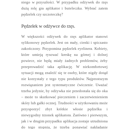
niego w przyszłości. W przypadku odżywek do rzęs
dużą rolę gra aplikator i buteleczka. Wybrać zatem
pędzelek czy szczoteczkę?
Pędzelek w odżywce do rzęs.
W większości odżywek do rzęs aplikator stanowi
sylikonowy pędzelek. Jest on mały, cienki i spiczasto
zakończony. Przypomina pędzelek eyelinera. Kobiety,
które umieją rysować kreskę na górnej i dolnej
powiece, nie będą miały żadnych problemów, żeby
przeprowadzić taka aplikację. W niekomfortowej
sytuacji mogą znaleźć się te osoby, które nigdy dotąd
nie korzystały z tego typu produktów. Najprostszym
rozwiązaniem jest systematyczne ćwiczenie. Uważać
trzeba jedynie, by odżywka nie przedostała się do oka
– może to skutkować pieczeniem i zaczerwienieniem
skóry lub gałki ocznej. Trudności w użytkowaniu może
przysporzyć zbyt krótkie włosie pędzelka i
niewygodny trzonek aplikatora. Zarówno i pierwszym,
jak i w drugim przypadku aplikacja zostaje utrudniona
do tego stopnia, że trzeba ponawiać nakładanie