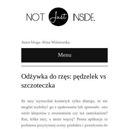
Autor bloga: Alina Wiśniewska
Menu
Odżywka do rzęs: pędzelek vs
szczoteczka
Ile razy wyrzuciłaś kosmetyk tylko dlatego, że nie
mogłaś wydobyć go z opakowania lub sprawiało ono
wiele kłopotów z otwieraniem czy też zamykaniem?
Raz, kilka razy, a może więcej? Prosta aplikacja to
podstawa pozytywnej oceny produktu i powrócenia do