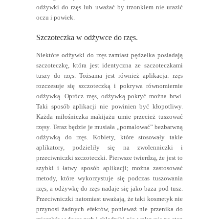
odżywki do rzęs lub uważać by trzonkiem nie urazić
oczu i powiek.
Szczoteczka w odżywce do rzęs.
Niektóre odżywki do rzęs zamiast pędzelka posiadają
szczoteczkę, która jest identyczna ze szczoteczkami
tuszy do rzęs. Tożsama jest również aplikacja: rzęs
rozczesuje się szczoteczką i pokrywa równomiernie
odżywką. Oprócz rzęs, odżywką pokryć można brwi.
Taki sposób aplikacji nie powinien być kłopotliwy.
Każda miłośniczka makijażu umie przecież tuszować
rzęsy. Teraz będzie je musiała „pomalować” bezbarwną
odżywką do rzęs. Kobiety, które stosowały takie
aplikatory, podzieliły się na zwolenniczki i
przeciwniczki szczoteczki. Pierwsze twierdzą, że jest to
szybki i łatwy sposób aplikacji; można zastosować
metody, które wykorzystuje się podczas tuszowania
rzęs, a odżywkę do rzęs nadaje się jako baza pod tusz.
Przeciwniczki natomiast uważają, że taki kosmetyk nie
przynosi żadnych efektów, ponieważ nie przenika do