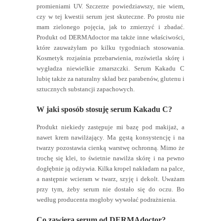
promieniami UV. Szczerze powiedziawszy, nie wiem,
czy w tej kwestii serum jest skuteczne. Po prostu nie
mam zielonego pojęcia, jak to zmierzyć i zbadać.
Produkt od DERMAdoctor ma także inne właściwości,
które zauważyłam po kilku tygodniach stosowania.
Kosmetyk rozjaśnia przebarwienia, rozświetla skórę i
wygładza niewielkie zmarszczki. Serum Kakadu C
lubię także za naturalny skład bez parabenów, glutenu i
sztucznych substancji zapachowych.
W jaki sposób stosuję serum Kakadu C?
Produkt niekiedy zastępuje mi bazę pod makijaż, a
nawet krem nawilżający. Ma gęstą konsystencję i na
twarzy pozostawia cienką warstwę ochronną. Mimo że
trochę się klei, to świetnie nawilża skórę i na pewno
dogłębnie ją odżywia. Kilka kropel nakładam na palce,
a następnie wcieram w twarz, szyję i dekolt. Uważam
przy tym, żeby serum nie dostało się do oczu. Bo
według producenta mogłoby wywołać podrażnienia.
Co zawiera serum od DERMAdoctor?