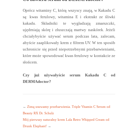
Oprócz witaminy C, którą wszyscy znają, w Kakadu C
są: kwas ferulowy, witamina E i ekstrakt ze śliwki
kakadu. Składniki te wygładzają zmarszczki,
ujędrniają skórę i złuszczają martwy naskórek. Jeżeli
chciałybyście używać serum podczas lata, zalecam,
abyście zaaplikowały krem z filtrem UV. W ten sposób
uchronicie się przed niepotrzebnymi przebarwieniami,
które może spowodować kwas ferulowy w kontakcie ze
słońcem.
Czy już używałyście serum Kakadu C od
DERMAdoctor?
←
Zimą usuwamy przebarwienia. Triple Vitamin C Serum od
Beauty RX Dr. Schulz
Mój pierwszy naturalny krem Lala Retro Whipped Cream od
Drunk Elephant!
→