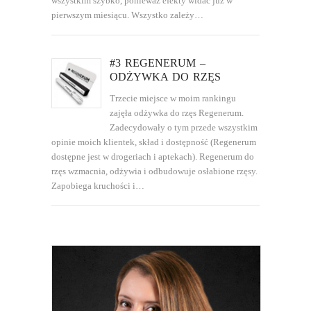
wszystkim szybko, ponieważ efekty widać już w
pierwszym miesiącu. Wszystko zależy…
#3 REGENERUM –
ODŻYWKA DO RZĘS
Trzecie miejsce w moim rankingu
zajęła odżywka do rzęs Regenerum.
Zadecydowały o tym przede wszystkim
opinie moich klientek, skład i dostępność (Regenerum
dostępne jest w drogeriach i aptekach). Regenerum do
rzęs wzmacnia, odżywia i odbudowuje osłabione rzęsy.
Zapobiega kruchości i…