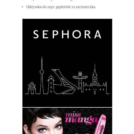
Odżywka do rzęs: pędzelek vs szczoteczka