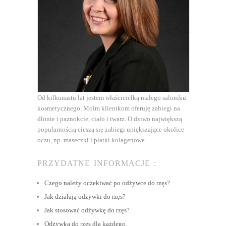
Od kilkunastu lat jestem właścicielką małego saloniku
kosmetycznego. Moim klientkom oferuję zabiegi na
dłonie i paznokcie, ciało i twarz. O dziwo największą
popularnością cieszą się zabiegi upiększające okolice
oczu, np. maseczki i płatki kolagenowe.
PRZYDATNE INFORMACJE :
Czego należy oczekiwać po odżywce do rzęs?
Jak działają odżywki do rzęs?
Jak stosować odżywkę do rzęs?
Odżywka do rzęs dla każdego.