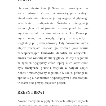
Pierwsze efektu kuracji Nanoil’em zauważyłam na
swoich włosach. Zniszczone suszarką, prostownicą i
nieodpowiednią pielęgnacją wymagały dogłębnego
nawilżenia i odżywienia. Świadomą pielęgnację
rozpoczęłam od olejowania włosów przed każdym
myciem, co dało pierwsze widoczne efekty. Pasma po
myciu mniej się puszyły, lepiej rozczesywały i
wyglądały po prostu zdrowiej. Gdy “oswoiłam się” z
olejem zaczęłam używać go również jako
serum
zabezpieczające końcówki
,
dodatek do odżywek i
masek
oraz
wcierkę do skóry głowy
. Włosy z tygodnia
na tydzień wyglądały coraz lepiej, a co ważniejsze,
były
elastyczne, grube i miękkie w dotyku
. Olejek
Nanoil wmasowywany regularnie w skalp, pomógł mi
uporać się z nadmiernie wypadającymi i osłabionymi
włosami oraz przyspieszyć ich porost.
RZĘSY I BRWI
Zawsze marzyłam o gęstych brwiach i długich rzęsach.
Przetestowałam multum odżywek, jednak prędzej czy