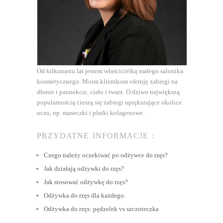
Od kilkunastu lat jestem właścicielką małego saloniku
kosmetycznego. Moim klientkom oferuję zabiegi na
dłonie i paznokcie, ciało i twarz. O dziwo największą
popularnością cieszą się zabiegi upiększające okolice
oczu, np. maseczki i płatki kolagenowe.
PRZYDATNE INFORMACJE :
Czego należy oczekiwać po odżywce do rzęs?
Jak działają odżywki do rzęs?
Jak stosować odżywkę do rzęs?
Odżywka do rzęs dla każdego.
Odżywka do rzęs: pędzelek vs szczoteczka