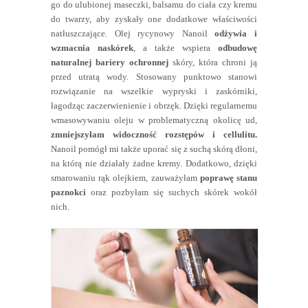
go do ulubionej maseczki, balsamu do ciała czy kremu
do twarzy, aby zyskały one dodatkowe właściwości
natłuszczające. Olej rycynowy Nanoil
odżywia i
wzmacnia naskórek
, a także wspiera
odbudowę
naturalnej bariery ochronnej
skóry, która chroni ją
przed utratą wody. Stosowany punktowo stanowi
rozwiązanie na wszelkie wypryski i zaskórniki,
łagodząc zaczerwienienie i obrzęk. Dzięki regularnemu
wmasowywaniu oleju w problematyczną okolicę ud,
zmniejszyłam widoczność rozstępów i cellulitu.
Nanoil pomógł mi także uporać się z suchą skórą dłoni,
na którą nie działały żadne kremy. Dodatkowo, dzięki
smarowaniu rąk olejkiem, zauważyłam
poprawę stanu
paznokci
oraz pozbyłam się suchych skórek wokół
nich.