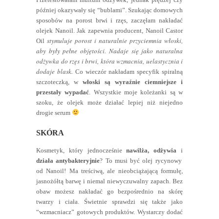
później okazywały się “bublami”. Szukając domowych
sposobów na porost brwi i rzęs, zaczęłam nakładać
olejek Nanoil. Jak zapewnia producent, Nanoil Castor
stymuluje porost i naturalnie przyciemnia włoski,
Oil
aby były pełne objętości. Nadaje się jako naturalna
odżywka do rzęs i brwi, która wzmacnia, uelastycznia i
dodaje blask.
Co wieczór nakładam specyfik spiralną
szczoteczką, w
włoski są wyraźnie ciemniejsze i
przestały wypadać
. Wszystkie moje koleżanki są w
szoku, że olejek może działać lepiej niż niejedno
drogie serum
SKÓRA
Kosmetyk, który jednocześnie
nawilża, odżywia
i
działa antybakteryjnie
? To musi być olej rycynowy
od Nanoil! Ma treściwą, ale nieobciążającą formułę,
jasnożółtą barwę i niemal niewyczuwalny zapach. Bez
obaw możesz nakładać go bezpośrednio na skórę
twarzy i ciała. Świetnie sprawdzi się także jako
“wzmacniacz” gotowych produktów. Wystarczy dodać