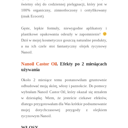
świetny olej do codziennej pielęgnacji, który jest w
100% organiczny, zimnotłoczony i certyfikowany
(znak Ecocert).
Gęste, lepkie formuły, niewygodne aplikatory i
plastikowe opakowania odeszły w zapomnienie!
Dziś w mojej kosmetyczce goszczą naturalne produkty,
a na ich czele stoi fantastyczny olejek rycynowy
Nanoil.
Nanoil Castor Oil
. Efekty po 2 miesiącach
używania
Około 2 miesiące temu postanowiłam gruntownie
odbudować moją skórę, włosy i paznokcie. Do pomocy
wybrałam Nanoil Castor Oil, który okazał się strzałem
w dziesiątkę. Wiem, że jesteście ciekawe efektów,
dlatego przygotowałam dla Was krótkie podsumowanie
mojej dotychczasowej przygody z olejkiem
rycynowym Nanoil.
WŁOSY