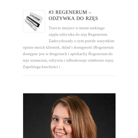
#3 REGENERUM –
ODŻYWKA DO RZĘS
Trzecie miejsce w moim rankingu
zajęła odżywka do rzęs Regenerum.
Zadecydowały o tym przede wszystkim
opinie moich klientek, skład i dostępność (Regenerum
dostępne jest w drogeriach i aptekach). Regenerum do
rzęs wzmacnia, odżywia i odbudowuje osłabione rzęsy.
Zapobiega kruchości i…